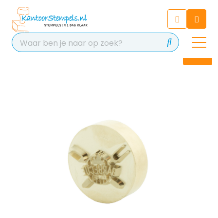
Chatbot
Chat 24/7 met onze chatbot
voor hulp
Contact