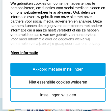
We gebruiken cookies om content en advertenties te
Betaling &
Veel gestelde vragen
personaliseren, om functies voor social media te bieden en
Verzending
om ons websiteverkeer te analyseren. Ook delen we
Retourneren
informatie over uw gebruik van onze site met onze
Wederverkoper
partners voor social media, adverteren en analyse. Deze
Herroepingsrecht
worden
partners kunnen deze gegevens combineren met andere
informatie die u aan ze heeft verstrekt of die ze hebben
Sale
verzameld op basis van uw gebruik van hun services.
Voor meer informatie over de gegevens welke wij
verzamelen verwijzen wij u graag door naar ons privacy
statement.
Productinformatie:
Meer informatie
Instructiepagina
Akkoord met alle instellingen
Aanleverspecificaties
Safety Sheets
Niet essentiële cookies weigeren
Sitemap
Instellingen wijzigen
algemene voorwaarden
disclaimer
privacy policy
Cookies resetten
© copyright 2026