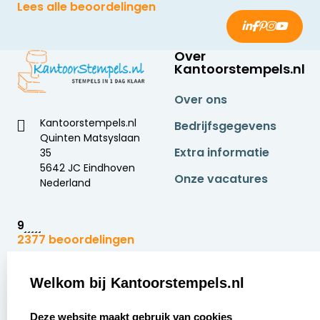
Lees alle beoordelingen
Over
Kantoorstempels.nl
Over ons
Kantoorstempels.nl
Bedrijfsgegevens
Quinten Matsyslaan
Extra informatie
35
5642 JC Eindhoven
Onze vacatures
Nederland
9
2377 beoordelingen
Zakelijk:
Klantenservice:
Welkom bij Kantoorstempels.nl
select language
Aanvraag op maat
Contact opnemen
Deze website maakt gebruik van cookies