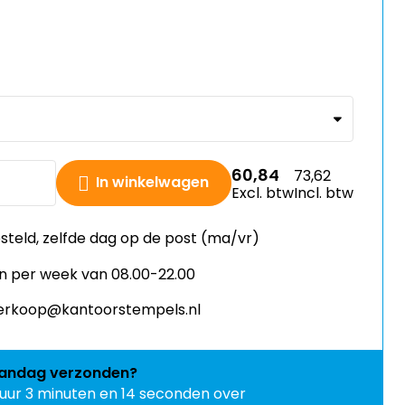
60,84
73,62
In winkelwagen
Excl. btw
Incl. btw
esteld, zelfde dag op de post (ma/vr)
n per week van 08.00-22.00
 verkoop@kantoorstempels.nl
andag
verzonden?
 uur 3 minuten en 13 seconden over