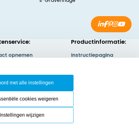
's-Gravenhage
tenservice:
Productinformatie:
act opnemen
Instructiepagina
gestelde vragen
Aanleverspecificaties
rneren
Safety Sheets
ord met alle instellingen
epingsrecht
Sitemap
ssentiële cookies weigeren
Instellingen wijzigen