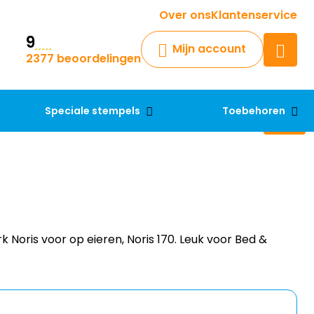
Krijg een antwoord op uw vraag
Over ons
Klantenservice
9
Chatbot
Mijn account
2377 beoordelingen
Chat 24/7 met onze chatbot
voor hulp
Contact
Speciale stempels
Toebehoren
 Noris voor op eieren, Noris 170. Leuk voor Bed &