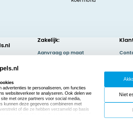
Roermond
Zakelijk:
Klan
s.nl
Aanvraag op maat
Cont
Betaling & Verzending
Veel 
pels.nl
Wederverkoper
Retou
Akko
worden
cookies
Herro
advertenties te personaliseren, om functies
Sale
ons websiteverkeer te analyseren. Ook delen we
Niet e
 site met onze partners voor social media,
ers kunnen deze gegevens combineren met
 verstrekt of die ze hebben verzameld op basis
oor meer informatie over de gegevens welke wij
or naar ons privacy statement.
okies resetten
© copyright 2026