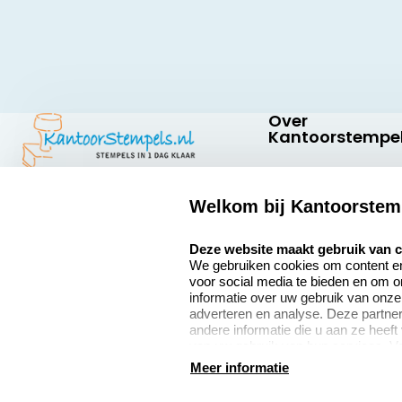
Over
Kantoorstempel
Over ons
Welkom bij Kantoorstem
Bedrijfsgegevens
Kantoorstempels.nl
Quinten Matsyslaan
select language
Extra informatie
Deze website maakt gebruik van 
35
We gebruiken cookies om content en 
5642 JC Eindhoven
Onze vacatures
voor social media te bieden en om 
Nederland
informatie over uw gebruik van onze
adverteren en analyse. Deze partn
andere informatie die u aan ze heeft
van uw gebruik van hun services. V
9
verzamelen verwijzen wij u graag do
Meer informatie
2377 beoordelingen
algemene voorwaarden
disclaimer
privacy policy
Co