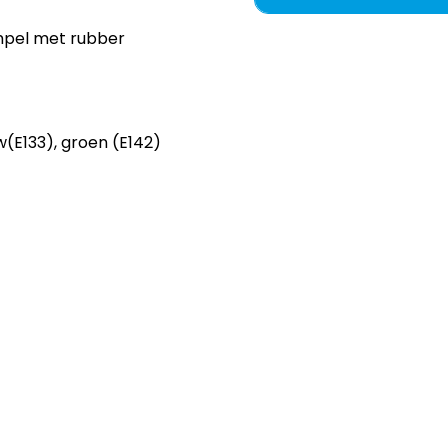
mpel met rubber
w(E133), groen (E142)