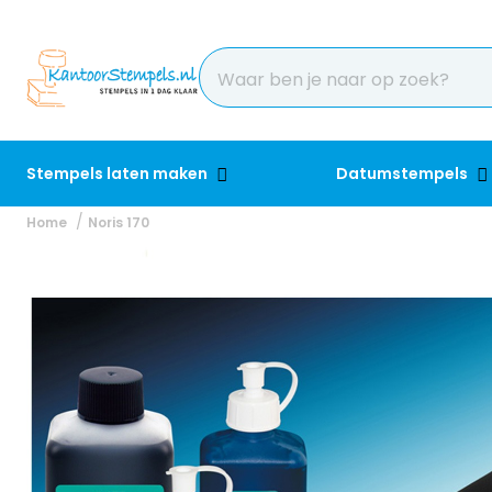
Stempels laten maken
Datumstempels
Home
Noris 170