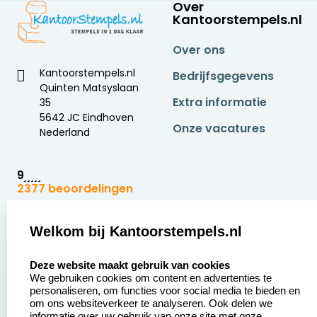
Over
Kantoorstempels.nl
Over ons
Kantoorstempels.nl
Bedrijfsgegevens
Quinten Matsyslaan
Extra informatie
35
5642 JC Eindhoven
Onze vacatures
Nederland
9
2377 beoordelingen
Zakelijk:
Klantenservice:
Welkom bij Kantoorstempels.nl
select language
Aanvraag op maat
Contact opnemen
Deze website maakt gebruik van cookies
We gebruiken cookies om content en advertenties te
Betaling &
Veel gestelde vragen
personaliseren, om functies voor social media te bieden en
Verzending
om ons websiteverkeer te analyseren. Ook delen we
Retourneren
informatie over uw gebruik van onze site met onze