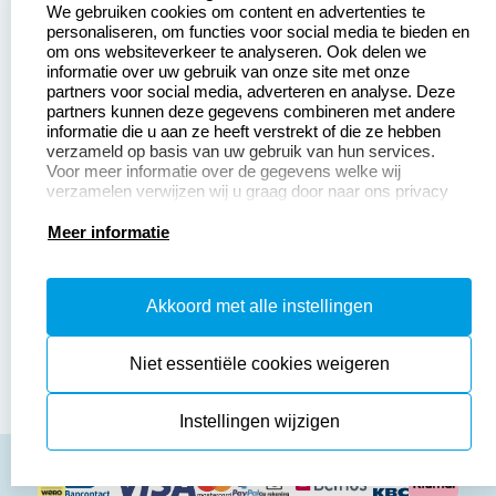
We gebruiken cookies om content en advertenties te
Betaling &
Veel gestelde vragen
personaliseren, om functies voor social media te bieden en
Verzending
om ons websiteverkeer te analyseren. Ook delen we
Retourneren
informatie over uw gebruik van onze site met onze
Wederverkoper
partners voor social media, adverteren en analyse. Deze
Herroepingsrecht
worden
partners kunnen deze gegevens combineren met andere
informatie die u aan ze heeft verstrekt of die ze hebben
Sale
verzameld op basis van uw gebruik van hun services.
Voor meer informatie over de gegevens welke wij
verzamelen verwijzen wij u graag door naar ons privacy
statement.
Productinformatie:
Meer informatie
Instructiepagina
Akkoord met alle instellingen
Aanleverspecificaties
Safety Sheets
Niet essentiële cookies weigeren
Sitemap
Instellingen wijzigen
algemene voorwaarden
disclaimer
privacy policy
Cookies resetten
© copyright 2026