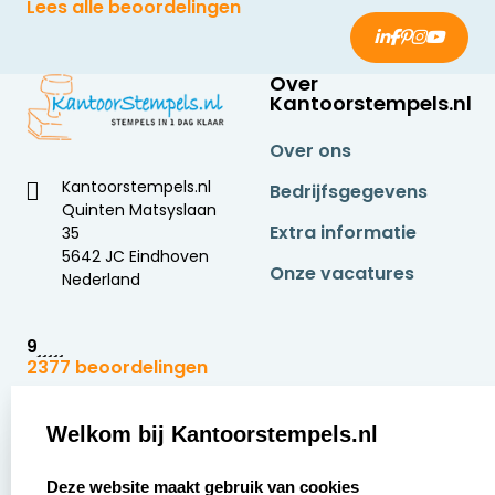
Lees alle beoordelingen
Over
Kantoorstempels.nl
Over ons
Kantoorstempels.nl
Bedrijfsgegevens
Quinten Matsyslaan
Extra informatie
35
5642 JC Eindhoven
Onze vacatures
Nederland
9
2377 beoordelingen
Zakelijk:
Klantenservice:
Welkom bij Kantoorstempels.nl
select language
Aanvraag op maat
Contact opnemen
Deze website maakt gebruik van cookies