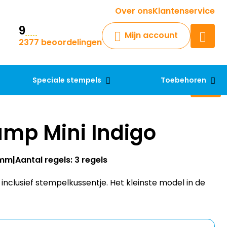
Krijg een antwoord op uw vraag
Over ons
Klantenservice
9
Chatbot
Mijn account
2377 beoordelingen
Chat 24/7 met onze chatbot
voor hulp
Contact
Speciale stempels
Toebehoren
amp Mini Indigo
0mm
Aantal regels: 3 regels
inclusief stempelkussentje. Het kleinste model in de