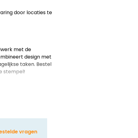
ring door locaties te
lwerk met de
ombineert design met
gelijkse taken. Bestel
e stempel!
estelde vragen