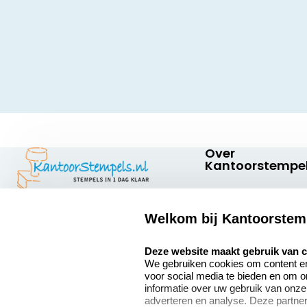
Over
Kantoorstempel
Over ons
Welkom bij Kantoorstem
Bedrijfsgegevens
Kantoorstempels.nl
Quinten Matsyslaan
Extra informatie
select language
Deze website maakt gebruik van 
35
We gebruiken cookies om content en 
5642 JC Eindhoven
Onze vacatures
voor social media te bieden en om 
Nederland
informatie over uw gebruik van onze
adverteren en analyse. Deze partn