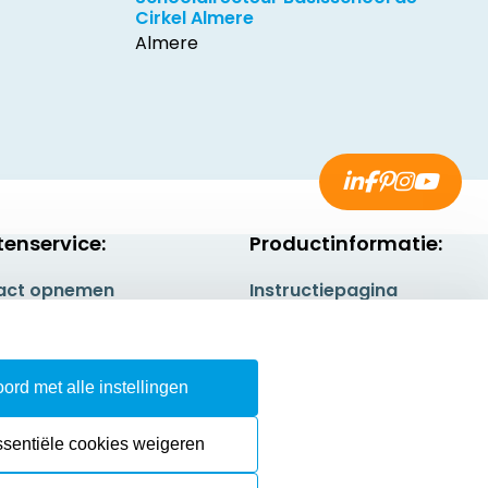
Cirkel Almere
Almere
tenservice:
Productinformatie:
act opnemen
Instructiepagina
gestelde vragen
Aanleverspecificaties
rneren
Safety Sheets
ord met alle instellingen
epingsrecht
Sitemap
ssentiële cookies weigeren