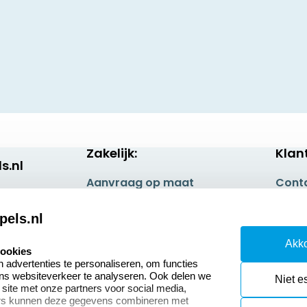
Zakelijk:
Klan
s.nl
Aanvraag op maat
Cont
Betaling & Verzending
Veel 
pels.nl
Wederverkoper
Retou
Akko
worden
cookies
Herro
advertenties te personaliseren, om functies
Sale
ons websiteverkeer te analyseren. Ook delen we
Niet e
 site met onze partners voor social media,
ers kunnen deze gegevens combineren met