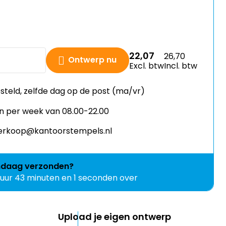
22,07
26,70
Ontwerp nu
Excl. btw
Incl. btw
esteld, zelfde dag op de post (ma/vr)
n per week van 08.00-22.00
 verkoop@kantoorstempels.nl
ndaag
verzonden?
 uur 43 minuten en 1 seconden over
Upload je eigen ontwerp