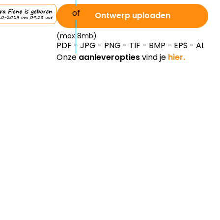
Ontwerp uploaden
(max 8mb)
PDF - JPG - PNG - TIF - BMP - EPS - AI.
Onze
aanleveropties
vind je
hier.