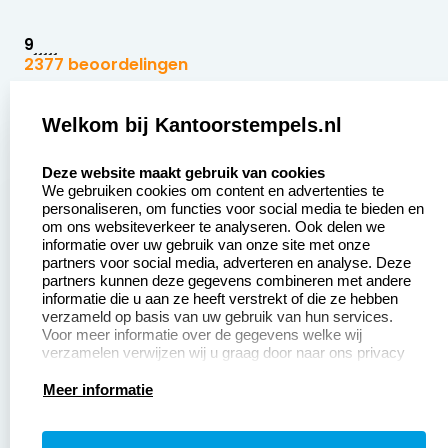
9
2377 beoordelingen
Zakelijk:
Klantenservice:
Welkom bij Kantoorstempels.nl
select language
Aanvraag op maat
Contact opnemen
Deze website maakt gebruik van cookies
We gebruiken cookies om content en advertenties te
Betaling &
Veel gestelde vragen
personaliseren, om functies voor social media te bieden en
Verzending
om ons websiteverkeer te analyseren. Ook delen we
Retourneren
informatie over uw gebruik van onze site met onze
Wederverkoper
partners voor social media, adverteren en analyse. Deze
Herroepingsrecht
worden
partners kunnen deze gegevens combineren met andere
informatie die u aan ze heeft verstrekt of die ze hebben
Sale
verzameld op basis van uw gebruik van hun services.
Voor meer informatie over de gegevens welke wij
verzamelen verwijzen wij u graag door naar ons privacy
statement.
Productinformatie:
Meer informatie
Instructiepagina