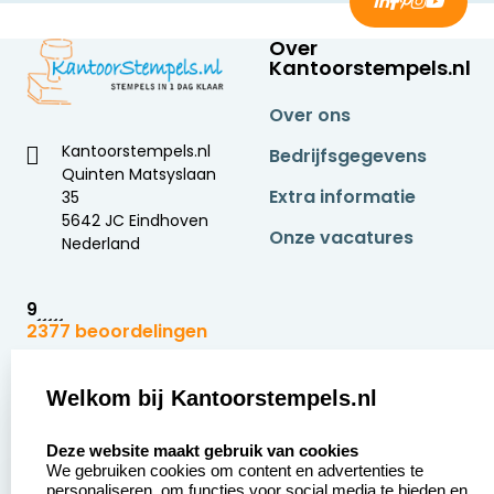
Over
Kantoorstempels.nl
Over ons
Kantoorstempels.nl
Bedrijfsgegevens
Quinten Matsyslaan
Extra informatie
35
5642 JC Eindhoven
Onze vacatures
Nederland
9
2377 beoordelingen
Zakelijk:
Klantenservice:
Welkom bij Kantoorstempels.nl
select language
Aanvraag op maat
Contact opnemen
Deze website maakt gebruik van cookies
We gebruiken cookies om content en advertenties te
Betaling &
Veel gestelde vragen
personaliseren, om functies voor social media te bieden en