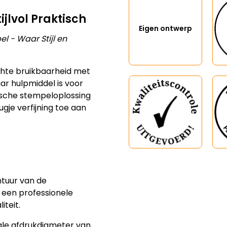
jlvol Praktisch
Eigen ontwerp
 - Waar Stijl en
hte bruikbaarheid met
r hulpmiddel is voor
ische stempeloplossing
je verfijning toe aan
ntuur van de
 een professionele
iteit.
le afdrukdiameter van