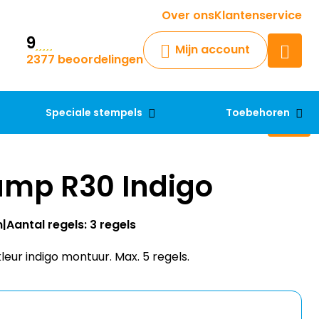
Krijg een antwoord op uw vraag
Over ons
Klantenservice
9
Chatbot
Mijn account
2377 beoordelingen
Chat 24/7 met onze chatbot
voor hulp
Contact
Speciale stempels
Toebehoren
amp R30 Indigo
m
Aantal regels: 3 regels
ur indigo montuur. Max. 5 regels.