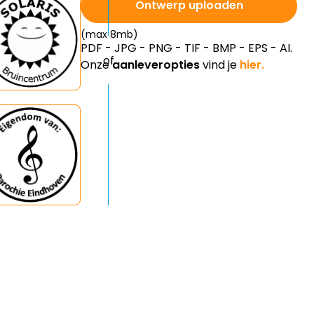
Ontwerp uploaden
(max 8mb)
PDF - JPG - PNG - TIF - BMP - EPS - AI.
Onze
aanleveropties
vind je
hier.