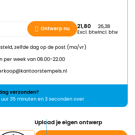
21,80
26,38
Ontwerp nu
Excl. btw
Incl. btw
esteld, zelfde dag op de post (ma/vr)
n per week van 08.00-22.00
 verkoop@kantoorstempels.nl
jdag
verzonden?
9 uur 35 minuten en 2 seconden over
Upload je eigen ontwerp