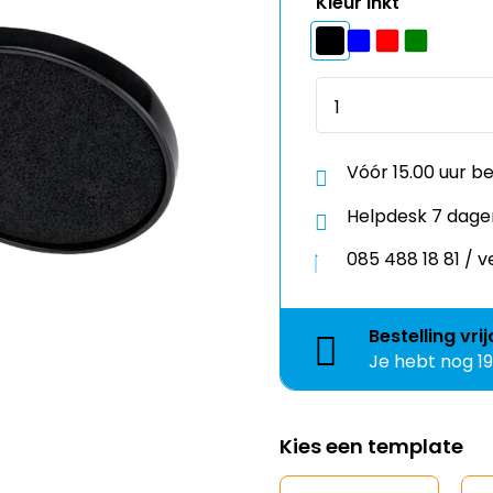
Kleur inkt
Vóór 15.00 uur b
Helpdesk 7 dage
085 488 18 81 /
Bestelling
vri
Je hebt nog
1
Kies een template