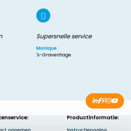
n
Supersnelle service
Monique
's-Gravenhage
tenservice:
Productinformatie:
act opnemen
Instructiepagina