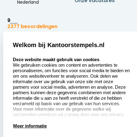
Onze vacatures
Nederland
9
2377 beoordelingen
Zakelijk:
Klantenservice:
Welkom bij Kantoorstempels.nl
select language
Aanvraag op maat
Contact opnemen
Deze website maakt gebruik van cookies
We gebruiken cookies om content en advertenties te
Betaling &
Veel gestelde vragen
personaliseren, om functies voor social media te bieden en
Verzending
om ons websiteverkeer te analyseren. Ook delen we
Retourneren
informatie over uw gebruik van onze site met onze
Wederverkoper
partners voor social media, adverteren en analyse. Deze
Herroepingsrecht
worden
partners kunnen deze gegevens combineren met andere
informatie die u aan ze heeft verstrekt of die ze hebben
Sale
verzameld op basis van uw gebruik van hun services.
Voor meer informatie over de gegevens welke wij
verzamelen verwijzen wij u graag door naar ons privacy
statement.
Productinformatie:
Meer informatie