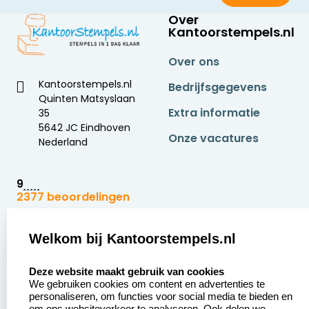
Over
Kantoorstempels.nl
Over ons
Kantoorstempels.nl
Bedrijfsgegevens
Quinten Matsyslaan
Extra informatie
35
5642 JC Eindhoven
Onze vacatures
Nederland
9
2377 beoordelingen
Zakelijk:
Klantenservice:
Welkom bij Kantoorstempels.nl
select language
Aanvraag op maat
Contact opnemen
Deze website maakt gebruik van cookies
We gebruiken cookies om content en advertenties te
Betaling &
Veel gestelde vragen
personaliseren, om functies voor social media te bieden en
Verzending
om ons websiteverkeer te analyseren. Ook delen we