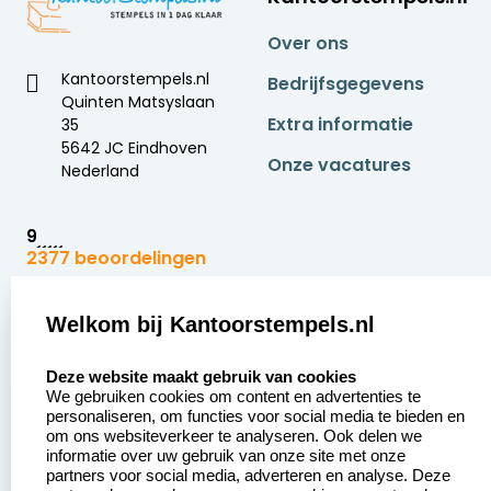
Over ons
Kantoorstempels.nl
Bedrijfsgegevens
Quinten Matsyslaan
Extra informatie
35
5642 JC Eindhoven
Onze vacatures
Nederland
9
2377 beoordelingen
Zakelijk:
Klantenservice:
Welkom bij Kantoorstempels.nl
select language
Aanvraag op maat
Contact opnemen
Deze website maakt gebruik van cookies
We gebruiken cookies om content en advertenties te
Betaling &
Veel gestelde vragen
personaliseren, om functies voor social media te bieden en
Verzending
om ons websiteverkeer te analyseren. Ook delen we
Retourneren
informatie over uw gebruik van onze site met onze
Wederverkoper
partners voor social media, adverteren en analyse. Deze
Herroepingsrecht