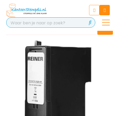
Chatbot
Chat 24/7 met onze chatbot
voor hulp
Contact