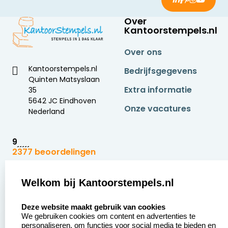
Over
Kantoorstempels.nl
Over ons
Kantoorstempels.nl
Bedrijfsgegevens
Quinten Matsyslaan
Extra informatie
35
5642 JC Eindhoven
Onze vacatures
Nederland
9
2377 beoordelingen
Zakelijk:
Klantenservice:
Welkom bij Kantoorstempels.nl
select language
Aanvraag op maat
Contact opnemen
Deze website maakt gebruik van cookies
We gebruiken cookies om content en advertenties te
Betaling &
Veel gestelde vragen
personaliseren, om functies voor social media te bieden en