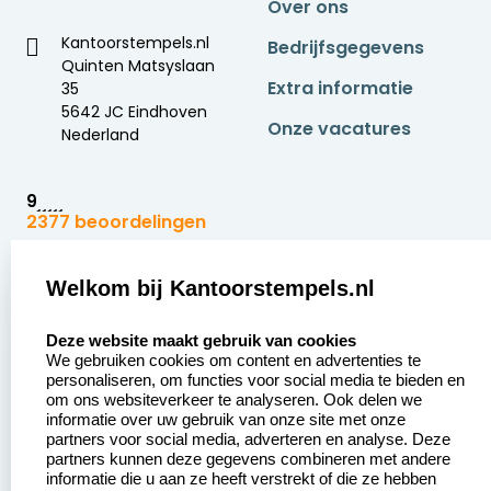
Over ons
Kantoorstempels.nl
Bedrijfsgegevens
Quinten Matsyslaan
Extra informatie
35
5642 JC Eindhoven
Onze vacatures
Nederland
9
2377 beoordelingen
Zakelijk:
Klantenservice:
Welkom bij Kantoorstempels.nl
select language
Aanvraag op maat
Contact opnemen
Deze website maakt gebruik van cookies
We gebruiken cookies om content en advertenties te
Betaling &
Veel gestelde vragen
personaliseren, om functies voor social media te bieden en
Verzending
om ons websiteverkeer te analyseren. Ook delen we
Retourneren
informatie over uw gebruik van onze site met onze
Wederverkoper
partners voor social media, adverteren en analyse. Deze
Herroepingsrecht
worden
partners kunnen deze gegevens combineren met andere
informatie die u aan ze heeft verstrekt of die ze hebben