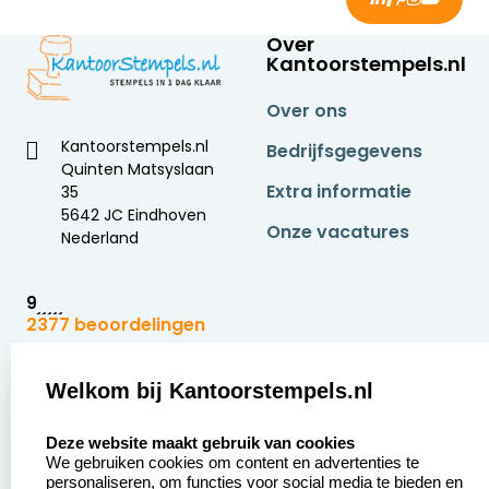
Over
Kantoorstempels.nl
Over ons
Kantoorstempels.nl
Bedrijfsgegevens
Quinten Matsyslaan
Extra informatie
35
5642 JC Eindhoven
Onze vacatures
Nederland
9
2377 beoordelingen
Zakelijk:
Klantenservice:
Welkom bij Kantoorstempels.nl
select language
Aanvraag op maat
Contact opnemen
Deze website maakt gebruik van cookies
We gebruiken cookies om content en advertenties te
Betaling &
Veel gestelde vragen
personaliseren, om functies voor social media te bieden en