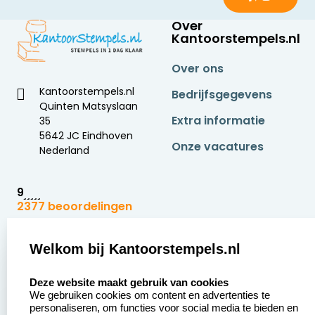
Over
Kantoorstempels.nl
Over ons
Kantoorstempels.nl
Bedrijfsgegevens
Quinten Matsyslaan
Extra informatie
35
5642 JC Eindhoven
Onze vacatures
Nederland
9
2377 beoordelingen
Zakelijk:
Klantenservice:
Welkom bij Kantoorstempels.nl
select language
Aanvraag op maat
Contact opnemen
Deze website maakt gebruik van cookies
We gebruiken cookies om content en advertenties te
Betaling &
Veel gestelde vragen
personaliseren, om functies voor social media te bieden en