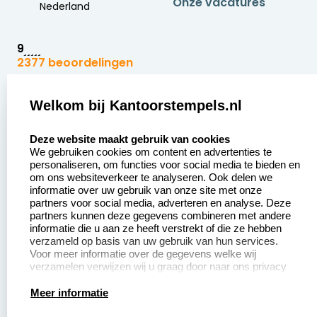
Onze vacatures
Nederland
9
2377 beoordelingen
Zakelijk:
Klantenservice:
Welkom bij Kantoorstempels.nl
select language
Aanvraag op maat
Contact opnemen
Deze website maakt gebruik van cookies
We gebruiken cookies om content en advertenties te
Betaling &
Veel gestelde vragen
personaliseren, om functies voor social media te bieden en
Verzending
om ons websiteverkeer te analyseren. Ook delen we
Retourneren
informatie over uw gebruik van onze site met onze
Wederverkoper
partners voor social media, adverteren en analyse. Deze
Herroepingsrecht
worden
partners kunnen deze gegevens combineren met andere
informatie die u aan ze heeft verstrekt of die ze hebben
Sale
verzameld op basis van uw gebruik van hun services.
Voor meer informatie over de gegevens welke wij
verzamelen verwijzen wij u graag door naar ons privacy
statement.
Productinformatie:
Meer informatie