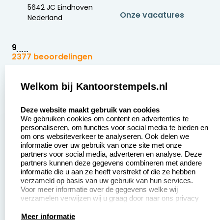
5642 JC Eindhoven
Onze vacatures
Nederland
9
2377 beoordelingen
Zakelijk:
Klantenservice:
Welkom bij Kantoorstempels.nl
select language
Aanvraag op maat
Contact opnemen
Deze website maakt gebruik van cookies
We gebruiken cookies om content en advertenties te
Betaling &
Veel gestelde vragen
personaliseren, om functies voor social media te bieden en
Verzending
om ons websiteverkeer te analyseren. Ook delen we
Retourneren
informatie over uw gebruik van onze site met onze
Wederverkoper
partners voor social media, adverteren en analyse. Deze
Herroepingsrecht
worden
partners kunnen deze gegevens combineren met andere
informatie die u aan ze heeft verstrekt of die ze hebben
Sale
verzameld op basis van uw gebruik van hun services.
Voor meer informatie over de gegevens welke wij
verzamelen verwijzen wij u graag door naar ons privacy
statement.
Productinformatie:
Meer informatie