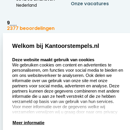
Onze vacatures
Nederland
9
2377 beoordelingen
Zakelijk:
Klantenservice:
Welkom bij Kantoorstempels.nl
select language
Aanvraag op maat
Contact opnemen
Deze website maakt gebruik van cookies
We gebruiken cookies om content en advertenties te
Betaling &
Veel gestelde vragen
personaliseren, om functies voor social media te bieden en
Verzending
om ons websiteverkeer te analyseren. Ook delen we
Retourneren
informatie over uw gebruik van onze site met onze
Wederverkoper
partners voor social media, adverteren en analyse. Deze
Herroepingsrecht
worden
partners kunnen deze gegevens combineren met andere
informatie die u aan ze heeft verstrekt of die ze hebben
Sale
verzameld op basis van uw gebruik van hun services.
Voor meer informatie over de gegevens welke wij
verzamelen verwijzen wij u graag door naar ons privacy
statement.
Productinformatie:
Meer informatie