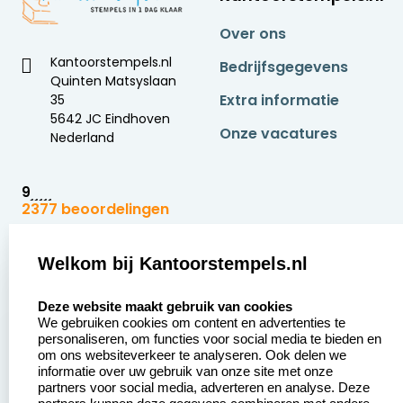
Over ons
Kantoorstempels.nl
Bedrijfsgegevens
Quinten Matsyslaan
Extra informatie
35
5642 JC Eindhoven
Onze vacatures
Nederland
9
2377 beoordelingen
Zakelijk:
Klantenservice:
Welkom bij Kantoorstempels.nl
select language
Aanvraag op maat
Contact opnemen
Deze website maakt gebruik van cookies
We gebruiken cookies om content en advertenties te
Betaling &
Veel gestelde vragen
personaliseren, om functies voor social media te bieden en
Verzending
om ons websiteverkeer te analyseren. Ook delen we
Retourneren
informatie over uw gebruik van onze site met onze
Wederverkoper
partners voor social media, adverteren en analyse. Deze
Herroepingsrecht
worden