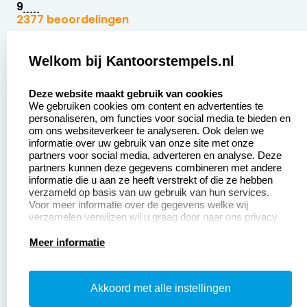
9
2377 beoordelingen
Zakelijk:
Klantenservice:
Welkom bij Kantoorstempels.nl
select language
Aanvraag op maat
Contact opnemen
Deze website maakt gebruik van cookies
We gebruiken cookies om content en advertenties te
Betaling &
Veel gestelde vragen
personaliseren, om functies voor social media te bieden en
Verzending
om ons websiteverkeer te analyseren. Ook delen we
Retourneren
informatie over uw gebruik van onze site met onze
Wederverkoper
partners voor social media, adverteren en analyse. Deze
Herroepingsrecht
worden
partners kunnen deze gegevens combineren met andere
informatie die u aan ze heeft verstrekt of die ze hebben
Sale
verzameld op basis van uw gebruik van hun services.
Voor meer informatie over de gegevens welke wij
verzamelen verwijzen wij u graag door naar ons privacy
statement.
Productinformatie:
Meer informatie
Instructiepagina
Akkoord met alle instellingen
Aanleverspecificaties