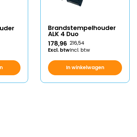
Brandstempelhouder
uder
ALK 4 Duo
178,96
216,54
Excl. btw
Incl. btw
In winkelwagen
n