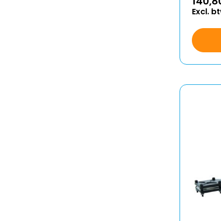
140,8
Excl. b