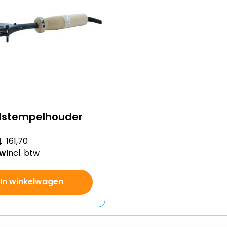
dstempelhouder
4
161,70
tw
Incl. btw
In winkelwagen