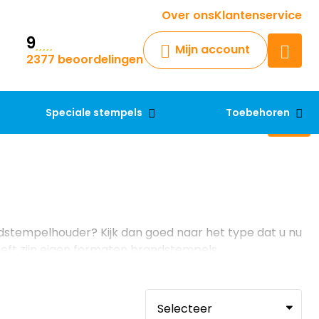
Krijg een antwoord op uw vraag
Over ons
Klantenservice
9
Chatbot
Mijn account
2377 beoordelingen
Chat 24/7 met onze chatbot
voor hulp
Contact
Speciale stempels
Toebehoren
dstempelhouder? Kijk dan goed naar het type dat u nu
eft zijn eigen formaten brandstempels.