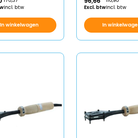
96,66
0
116,96
170,37
Excl. btw
Incl. btw
tw
Incl. btw
In winkelwage
In winkelwagen