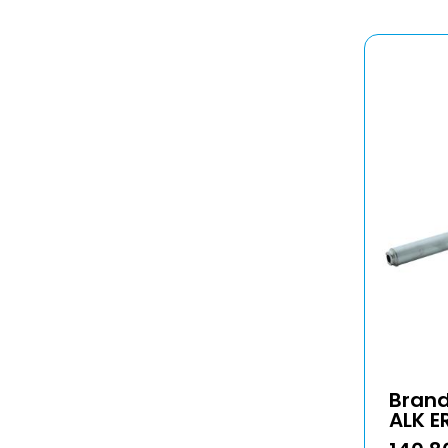
Bran
ALK E