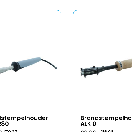
dstempelhouder
Brandstempelho
R80
ALK 0