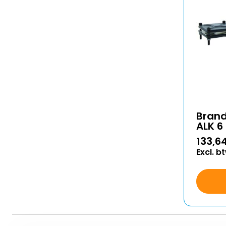
Bran
ALK 6
133,6
Excl. b