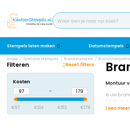
Stempels laten maken
Datumstempels
Home
Speciale stempels
Brandstempels
Brandstempelho
Bra
Filteren
Reset filters
Kosten
Montuur v
-
Is uw bran
heeft en b
€97
€124
€152
€179
Lees meer