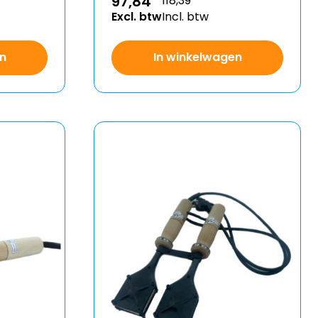
97,84
118,39
Excl. btw
Incl. btw
n
In winkelwagen