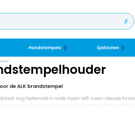
Handstempels
Sjablonen
uder
ndstempelhouder
oor de ALK brandstempel
dplaat nog helemaal in orde maar wilt u een nieuwe bran
estel een nieuwe. Ieder type ALK brandstempelhouder he