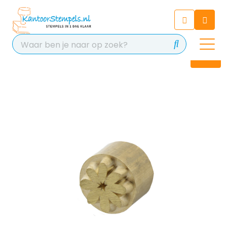
Chatbot
Chat 24/7 met onze chatbot
voor hulp
Contact