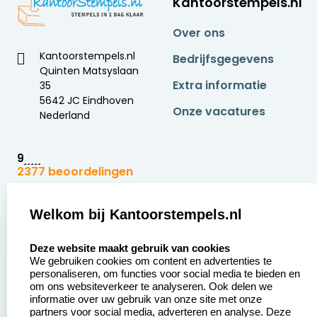
Kantoorstempels.nl
Over ons
Kantoorstempels.nl
Bedrijfsgegevens
Quinten Matsyslaan
Extra informatie
35
5642 JC Eindhoven
Onze vacatures
Nederland
9
2377 beoordelingen
Zakelijk:
Klantenservice:
Welkom bij Kantoorstempels.nl
select language
Aanvraag op maat
Contact opnemen
Deze website maakt gebruik van cookies
We gebruiken cookies om content en advertenties te
Betaling &
Veel gestelde vragen
personaliseren, om functies voor social media te bieden en
Verzending
om ons websiteverkeer te analyseren. Ook delen we
Retourneren
informatie over uw gebruik van onze site met onze
Wederverkoper
partners voor social media, adverteren en analyse. Deze