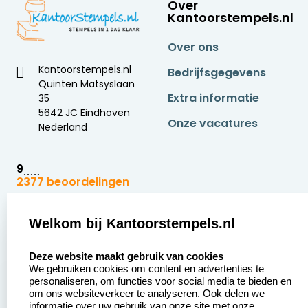
Over
Kantoorstempels.nl
Over ons
Kantoorstempels.nl
Bedrijfsgegevens
Quinten Matsyslaan
Extra informatie
35
5642 JC Eindhoven
Onze vacatures
Nederland
9
2377 beoordelingen
Zakelijk:
Klantenservice:
Welkom bij Kantoorstempels.nl
select language
Aanvraag op maat
Contact opnemen
Deze website maakt gebruik van cookies
We gebruiken cookies om content en advertenties te
Betaling &
Veel gestelde vragen
personaliseren, om functies voor social media te bieden en
Verzending
om ons websiteverkeer te analyseren. Ook delen we
Retourneren
informatie over uw gebruik van onze site met onze