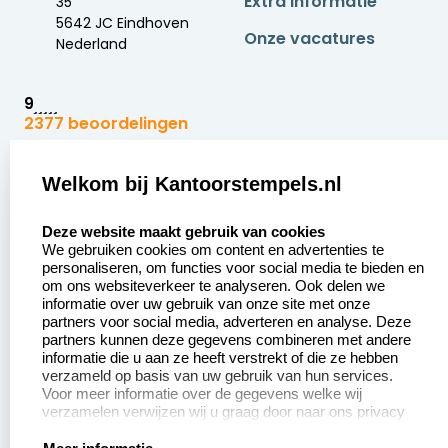
Extra informatie
35
5642 JC Eindhoven
Onze vacatures
Nederland
9
2377 beoordelingen
Zakelijk:
Klantenservice:
Welkom bij Kantoorstempels.nl
select language
Aanvraag op maat
Contact opnemen
Deze website maakt gebruik van cookies
We gebruiken cookies om content en advertenties te
Betaling &
Veel gestelde vragen
personaliseren, om functies voor social media te bieden en
Verzending
om ons websiteverkeer te analyseren. Ook delen we
Retourneren
informatie over uw gebruik van onze site met onze
Wederverkoper
partners voor social media, adverteren en analyse. Deze
Herroepingsrecht
worden
partners kunnen deze gegevens combineren met andere
informatie die u aan ze heeft verstrekt of die ze hebben
Sale
verzameld op basis van uw gebruik van hun services.
Voor meer informatie over de gegevens welke wij
verzamelen verwijzen wij u graag door naar ons privacy
statement.