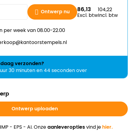
86,13
104,22
Ontwerp nu
Excl. btw
Incl. btw
n per week van 08.00-22.00
 verkoop@kantoorstempels.nl
ndaag
verzonden?
 uur 30 minuten en 44 seconden over
werp
Ontwerp uploaden
BMP - EPS - AI. Onze
aanleveropties
vind je
hier.