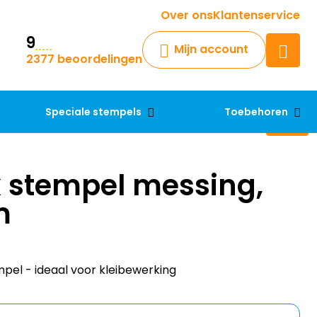
Krijg een antwoord op uw vraag
Over ons
Klantenservice
9
Chatbot
Mijn account
2377 beoordelingen
Chat 24/7 met onze chatbot
voor hulp
Contact
Speciale stempels
Toebehoren
 stempel messing,
m
l - ideaal voor kleibewerking