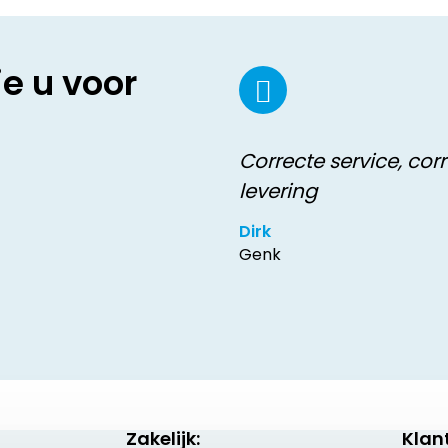
ie u voor
Correcte service, cor
levering
Dirk
Genk
Zakelijk:
Klan