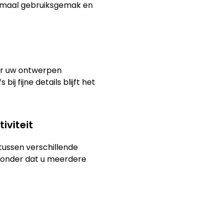
timaal gebruiksgemak en
or uw ontwerpen
ij fijne details blijft het
iviteit
tussen verschillende
 zonder dat u meerdere