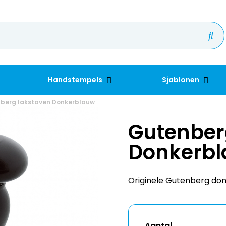
Handstempels
Sjablonen
berg lakstaven Donkerblauw
Gutenber
Donkerb
Originele Gutenberg don
Aantal