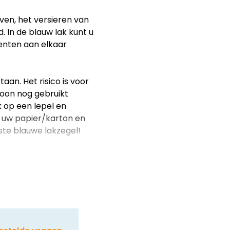
ven, het versieren van
. In de blauw lak kunt u
enten aan elkaar
aan. Het risico is voor
oon nog gebruikt
k op een lepel en
op uw papier/karton en
iste blauwe lakzegel!