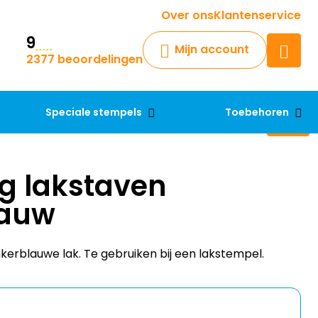
Krijg een antwoord op uw vraag
Over ons
Klantenservice
9
Chatbot
Mijn account
2377 beoordelingen
Chat 24/7 met onze chatbot
voor hulp
Contact
Speciale stempels
Toebehoren
g lakstaven
lauw
kerblauwe lak. Te gebruiken bij een lakstempel.