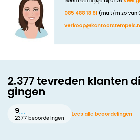
Neem een kijkje bij onze
Veel g
085 488 18 81
(ma t/m zo van 
verkoop@kantoorstempels.n
2.377 tevreden klanten d
gingen
9
Lees alle beoordelingen
2377 beoordelingen