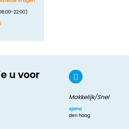
estelde vragen
08:00-22:00)
l
ie u voor
Makkelijk/Snel
sjana
den haag