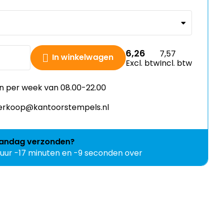
6,26
7,57
In winkelwagen
Excl. btw
Incl. btw
n per week van 08.00-22.00
 verkoop@kantoorstempels.nl
andag
verzonden?
 uur -17 minuten en -10 seconden over