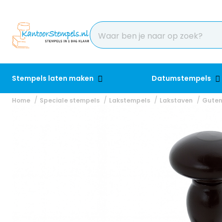
Stempels laten maken
Datumstempels
Home
Speciale stempels
Lakstempels
Lakstaven
Guten