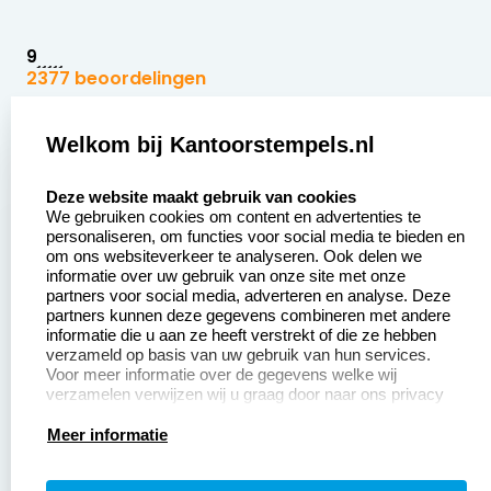
9
2377 beoordelingen
Zakelijk:
Klantenservice:
Welkom bij Kantoorstempels.nl
select language
Aanvraag op maat
Contact opnemen
Deze website maakt gebruik van cookies
We gebruiken cookies om content en advertenties te
Betaling &
Veel gestelde vragen
personaliseren, om functies voor social media te bieden en
Verzending
om ons websiteverkeer te analyseren. Ook delen we
Retourneren
informatie over uw gebruik van onze site met onze
Wederverkoper
partners voor social media, adverteren en analyse. Deze
Herroepingsrecht
worden
partners kunnen deze gegevens combineren met andere
informatie die u aan ze heeft verstrekt of die ze hebben
Sale
verzameld op basis van uw gebruik van hun services.
Voor meer informatie over de gegevens welke wij
verzamelen verwijzen wij u graag door naar ons privacy
statement.
Productinformatie:
Meer informatie
Instructiepagina