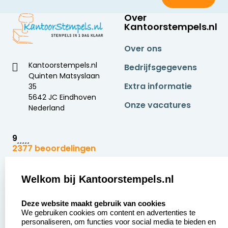
Over
Kantoorstempels.nl
Over ons
Kantoorstempels.nl
Bedrijfsgegevens
Quinten Matsyslaan
Extra informatie
35
5642 JC Eindhoven
Onze vacatures
Nederland
9
2377 beoordelingen
Zakelijk:
Klantenservice:
Welkom bij Kantoorstempels.nl
select language
Aanvraag op maat
Contact opnemen
Deze website maakt gebruik van cookies
We gebruiken cookies om content en advertenties te
Betaling &
Veel gestelde vragen
personaliseren, om functies voor social media te bieden en