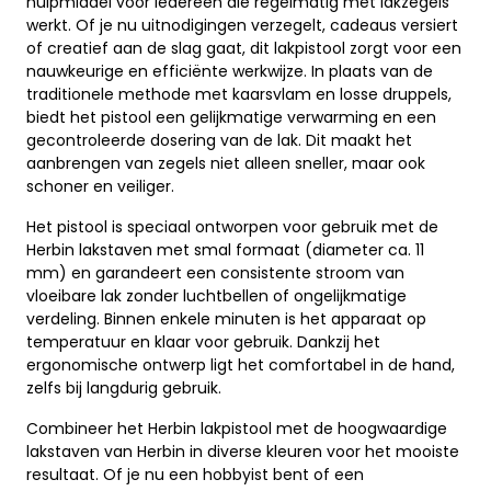
hulpmiddel voor iedereen die regelmatig met lakzegels
werkt. Of je nu uitnodigingen verzegelt, cadeaus versiert
of creatief aan de slag gaat, dit lakpistool zorgt voor een
nauwkeurige en efficiënte werkwijze. In plaats van de
traditionele methode met kaarsvlam en losse druppels,
biedt het pistool een gelijkmatige verwarming en een
gecontroleerde dosering van de lak. Dit maakt het
aanbrengen van zegels niet alleen sneller, maar ook
schoner en veiliger.
Het pistool is speciaal ontworpen voor gebruik met de
Herbin lakstaven met smal formaat (diameter ca. 11
mm) en garandeert een consistente stroom van
vloeibare lak zonder luchtbellen of ongelijkmatige
verdeling. Binnen enkele minuten is het apparaat op
temperatuur en klaar voor gebruik. Dankzij het
ergonomische ontwerp ligt het comfortabel in de hand,
zelfs bij langdurig gebruik.
Combineer het Herbin lakpistool met de hoogwaardige
lakstaven van Herbin in diverse kleuren voor het mooiste
resultaat. Of je nu een hobbyist bent of een