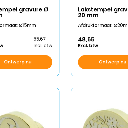
empel gravure Ø
Lakstempel grav
m
20 mm
formaat: Ø15mm
Afdrukformaat: Ø20
48,55
55,67
tw
Incl. btw
Excl. btw
Ontwerp nu
Ontwerp nu