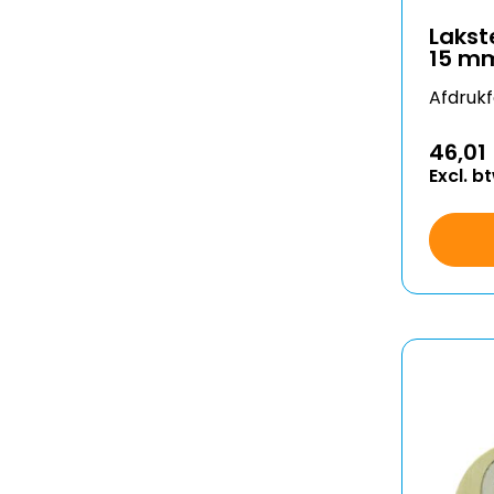
Lakst
15 m
Afdruk
46,01
Excl. b