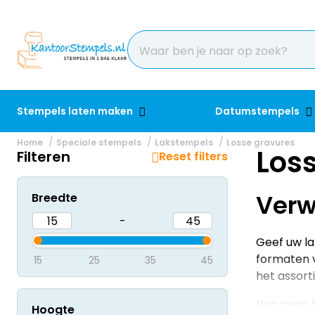
Stempels laten maken
Datumstempels
Home
Speciale stempels
Lakstempels
Losse gravures
Los
Filteren
Reset filters
Verw
Breedte
-
Geef uw la
formaten v
15
25
35
45
het assort
Nog geen 
Hoogte