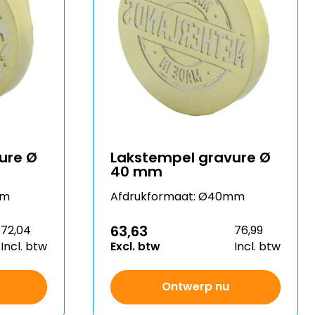
ure Ø
Lakstempel gravure Ø
40 mm
mm
Afdrukformaat: Ø40mm
63,63
72,04
76,99
Incl. btw
Excl. btw
Incl. btw
Ontwerp nu