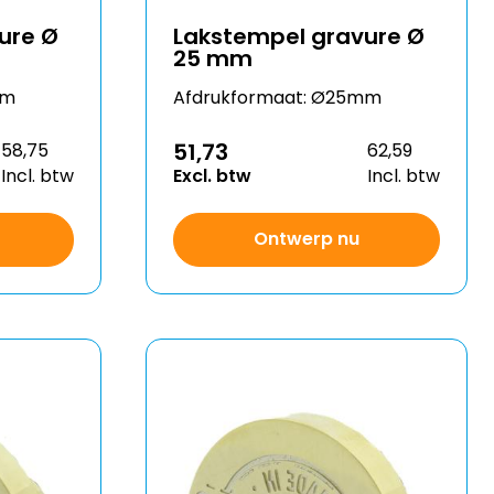
ure Ø
Lakstempel gravure Ø
25 mm
mm
Afdrukformaat: Ø25mm
51,73
58,75
62,59
Incl. btw
Excl. btw
Incl. btw
Ontwerp nu