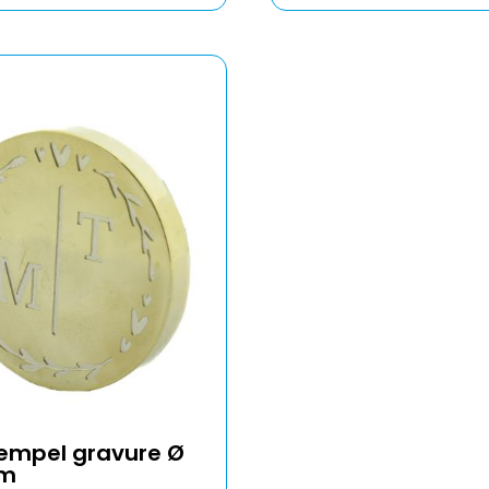
empel gravure Ø
mm