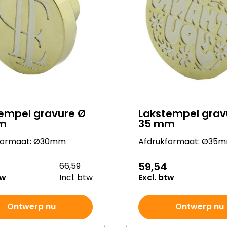
empel gravure Ø
Lakstempel grav
m
35 mm
formaat: Ø30mm
Afdrukformaat: Ø35
59,54
66,59
tw
Incl. btw
Excl. btw
Ontwerp nu
Ontwerp nu