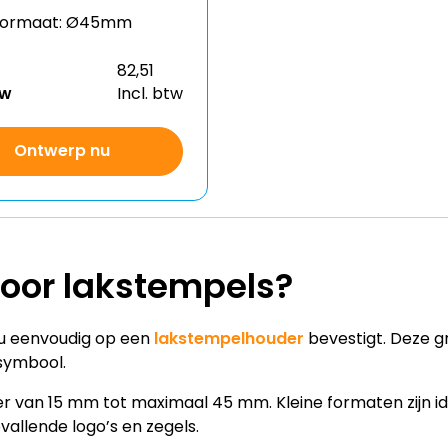
formaat: Ø45mm
82,51
tw
Incl. btw
Ontwerp nu
voor lakstempels?
 u eenvoudig op een
lakstempelhouder
bevestigt. Deze 
 symbool.
er van 15 mm tot maximaal 45 mm. Kleine formaten zijn i
vallende logo’s en zegels.