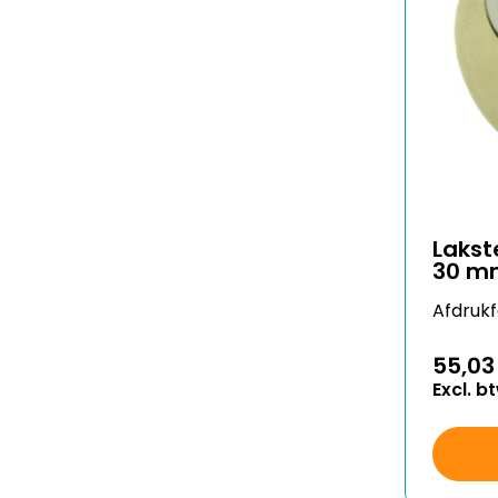
Lakst
30 m
Afdruk
55,03
Excl. b