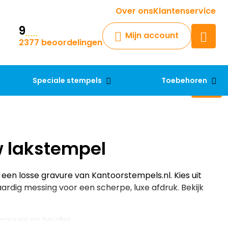
Krijg een antwoord op uw vraag
Over ons
Klantenservice
9
Chatbot
Mijn account
2377 beoordelingen
Chat 24/7 met onze chatbot
voor hulp
Contact
Speciale stempels
Toebehoren
w lakstempel
een losse gravure van Kantoorstempels.nl. Kies uit
dig messing voor een scherpe, luxe afdruk. Bekijk
ravure en houder.