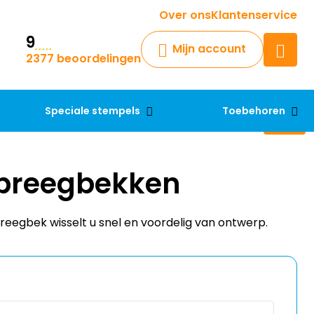
Krijg een antwoord op uw vraag
Over ons
Klantenservice
9
Chatbot
Mijn account
2377 beoordelingen
Chat 24/7 met onze chatbot
voor hulp
Contact
Speciale stempels
Toebehoren
 preegbekken
reegbek wisselt u snel en voordelig van ontwerp.