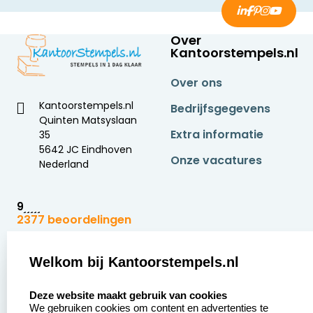
Over
Kantoorstempels.nl
Over ons
Kantoorstempels.nl
Bedrijfsgegevens
Quinten Matsyslaan
Extra informatie
35
5642 JC Eindhoven
Onze vacatures
Nederland
9
2377 beoordelingen
Zakelijk:
Klantenservice:
Welkom bij Kantoorstempels.nl
select language
Aanvraag op maat
Contact opnemen
Deze website maakt gebruik van cookies
We gebruiken cookies om content en advertenties te