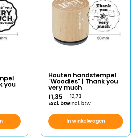
Houten handstempel
mpel
"Woodies" | Thank you
k you
very much
11,35
13,73
Excl. btw
Incl. btw
n
In winkelwagen