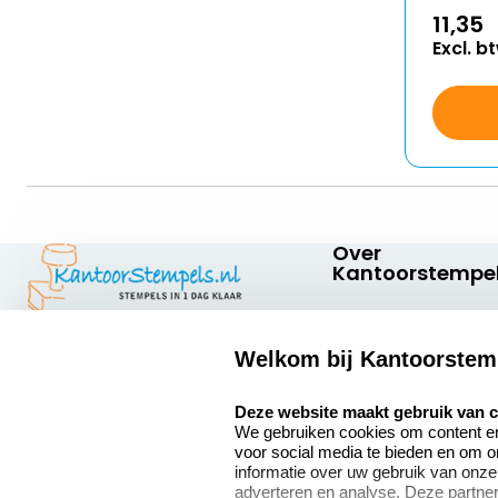
11,35
Excl. b
Over
Kantoorstempel
Over ons
Welkom bij Kantoorstem
Bedrijfsgegevens
Kantoorstempels.nl
Quinten Matsyslaan
select language
Extra informatie
Deze website maakt gebruik van 
35
We gebruiken cookies om content en 
5642 JC Eindhoven
Onze vacatures
voor social media te bieden en om 
Nederland
informatie over uw gebruik van onze
adverteren en analyse. Deze partn