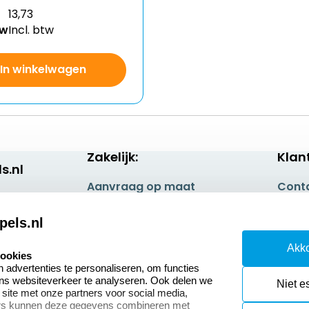
13,73
tw
Incl. btw
In winkelwagen
Zakelijk:
Klan
s.nl
Aanvraag op maat
Cont
Betaling & Verzending
Veel 
pels.nl
Wederverkoper
Retou
Akko
worden
cookies
Herro
advertenties te personaliseren, om functies
Sale
ons websiteverkeer te analyseren. Ook delen we
Niet e
 site met onze partners voor social media,
ers kunnen deze gegevens combineren met