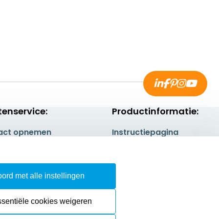
tenservice:
Productinformatie:
act opnemen
Instructiepagina
gestelde vragen
Aanleverspecificaties
rneren
Safety Sheets
ord met alle instellingen
epingsrecht
Sitemap
ssentiële cookies weigeren