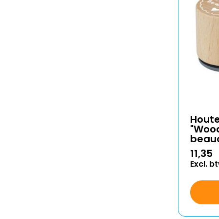
Hout
"Wood
beau
11,35
Excl. b