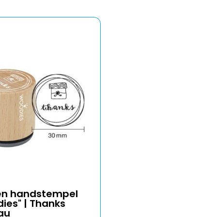
en handstempel
ies" | Thanks
au