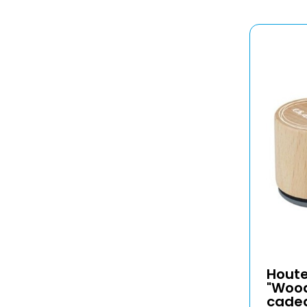
Hout
"Wood
cade