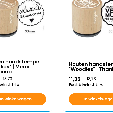
en handstempel
Houten handste
ies" | Merci
"Woodies" | Than
coup
11,35
13,73
13,73
tw
Incl. btw
Excl. btw
Incl. btw
In winkelwagen
In winkelwage