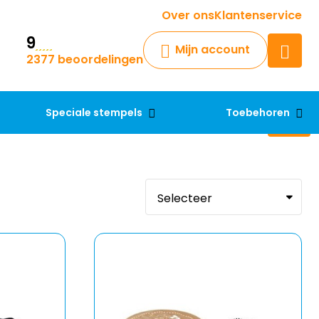
Krijg een antwoord op uw vraag
Over ons
Klantenservice
9
Chatbot
Mijn account
2377 beoordelingen
Chat 24/7 met onze chatbot
voor hulp
Contact
Speciale stempels
Toebehoren