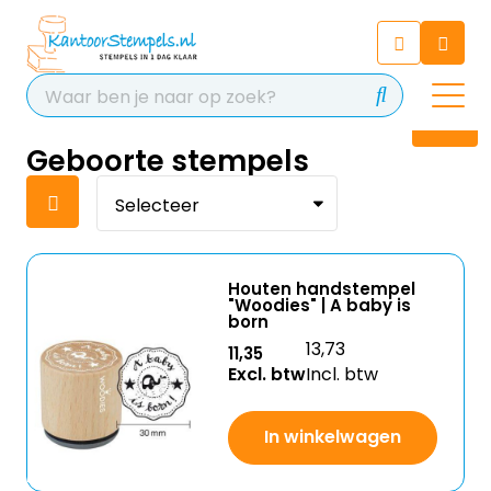
Chatbot
Chat 24/7 met onze chatbot
voor hulp
Contact
Geboorte stempels
Houten handstempel
"Woodies" | A baby is
born
13,73
11,35
Excl. btw
Incl. btw
In winkelwagen