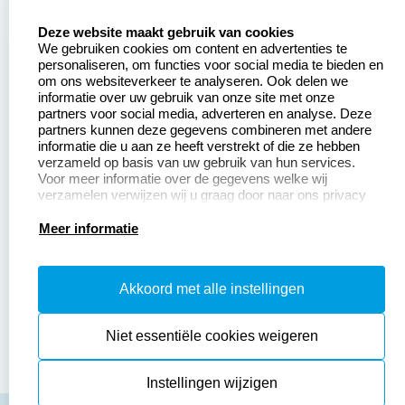
select language
Aanvraag op maat
Contact opnemen
Deze website maakt gebruik van cookies
We gebruiken cookies om content en advertenties te
Betaling &
Veel gestelde vragen
personaliseren, om functies voor social media te bieden en
Verzending
om ons websiteverkeer te analyseren. Ook delen we
Retourneren
informatie over uw gebruik van onze site met onze
Wederverkoper
partners voor social media, adverteren en analyse. Deze
Herroepingsrecht
worden
partners kunnen deze gegevens combineren met andere
informatie die u aan ze heeft verstrekt of die ze hebben
Sale
verzameld op basis van uw gebruik van hun services.
Voor meer informatie over de gegevens welke wij
verzamelen verwijzen wij u graag door naar ons privacy
statement.
Productinformatie:
Meer informatie
Instructiepagina
Akkoord met alle instellingen
Aanleverspecificaties
Safety Sheets
Niet essentiële cookies weigeren
Sitemap
Instellingen wijzigen
algemene voorwaarden
disclaimer