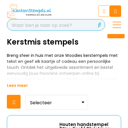
Chatbot
Chat 24/7 met onze chatbot
voor hulp
Contact
Kerstmis stempels
Breng sfeer in huis met onze Woodies kerstempels met
tekst en geef elk kaartje of cadeau een persoonlijke
touch. Ontdek het uitgebreide assortiment en bestel
eenvoudig jouw favoriete ontwerpen online bij
Kantoorstempels.nl – snel, makkelijk en van topkwaliteit.
Lees meer
Houten handstempel