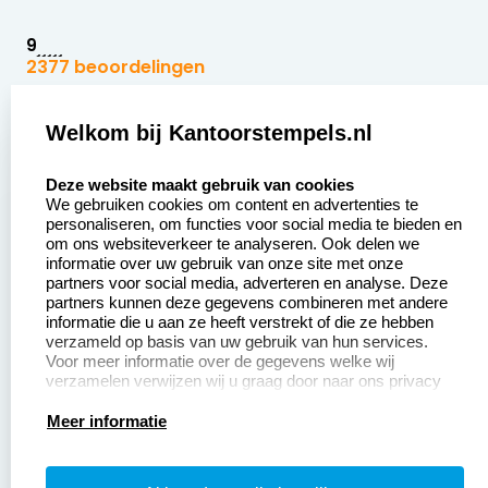
9
2377 beoordelingen
Zakelijk:
Klantenservice:
Welkom bij Kantoorstempels.nl
select language
Aanvraag op maat
Contact opnemen
Deze website maakt gebruik van cookies
We gebruiken cookies om content en advertenties te
Betaling &
Veel gestelde vragen
personaliseren, om functies voor social media te bieden en
Verzending
om ons websiteverkeer te analyseren. Ook delen we
Retourneren
informatie over uw gebruik van onze site met onze
Wederverkoper
partners voor social media, adverteren en analyse. Deze
Herroepingsrecht
worden
partners kunnen deze gegevens combineren met andere
informatie die u aan ze heeft verstrekt of die ze hebben
Sale
verzameld op basis van uw gebruik van hun services.
Voor meer informatie over de gegevens welke wij
verzamelen verwijzen wij u graag door naar ons privacy
statement.
Productinformatie:
Meer informatie
Instructiepagina