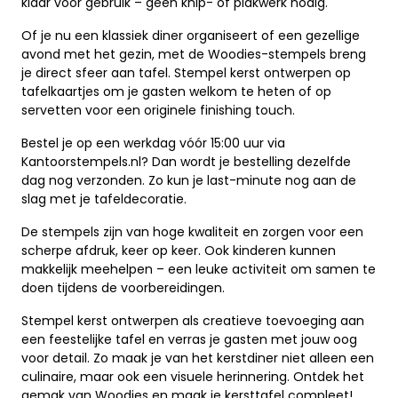
klaar voor gebruik – geen knip- of plakwerk nodig.
Of je nu een klassiek diner organiseert of een gezellige
avond met het gezin, met de Woodies-stempels breng
je direct sfeer aan tafel. Stempel kerst ontwerpen op
tafelkaartjes om je gasten welkom te heten of op
servetten voor een originele finishing touch.
Bestel je op een werkdag vóór 15:00 uur via
Kantoorstempels.nl? Dan wordt je bestelling dezelfde
dag nog verzonden. Zo kun je last-minute nog aan de
slag met je tafeldecoratie.
De stempels zijn van hoge kwaliteit en zorgen voor een
scherpe afdruk, keer op keer. Ook kinderen kunnen
makkelijk meehelpen – een leuke activiteit om samen te
doen tijdens de voorbereidingen.
Stempel kerst ontwerpen als creatieve toevoeging aan
een feestelijke tafel en verras je gasten met jouw oog
voor detail. Zo maak je van het kerstdiner niet alleen een
culinaire, maar ook een visuele herinnering. Ontdek het
gemak van Woodies en maak je kersttafel compleet!