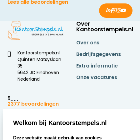
Lees alle beoordelingen
Over
Kantoorstempels.nl
Over ons
Kantoorstempels.nl
Bedrijfsgegevens
Quinten Matsyslaan
Extra informatie
35
5642 JC Eindhoven
Onze vacatures
Nederland
9
2377 beoordelingen
Zakelijk:
Klantenservice:
Welkom bij Kantoorstempels.nl
select language
Aanvraag op maat
Contact opnemen
Deze website maakt gebruik van cookies