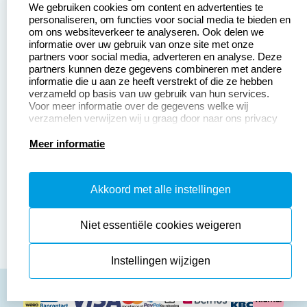
We gebruiken cookies om content en advertenties te
Betaling &
Veel gestelde vragen
personaliseren, om functies voor social media te bieden en
Verzending
om ons websiteverkeer te analyseren. Ook delen we
Retourneren
informatie over uw gebruik van onze site met onze
Wederverkoper
partners voor social media, adverteren en analyse. Deze
Herroepingsrecht
worden
partners kunnen deze gegevens combineren met andere
informatie die u aan ze heeft verstrekt of die ze hebben
Sale
verzameld op basis van uw gebruik van hun services.
Voor meer informatie over de gegevens welke wij
verzamelen verwijzen wij u graag door naar ons privacy
statement.
Productinformatie:
Meer informatie
Instructiepagina
Akkoord met alle instellingen
Aanleverspecificaties
Safety Sheets
Niet essentiële cookies weigeren
Sitemap
Instellingen wijzigen
algemene voorwaarden
disclaimer
privacy policy
Cookies resetten
© copyright 2026