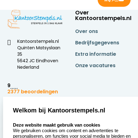
Over
Kantoorstempels.nl
Over ons
Kantoorstempels.nl
Bedrijfsgegevens
Quinten Matsyslaan
Extra informatie
35
5642 JC Eindhoven
Onze vacatures
Nederland
9
2377 beoordelingen
Zakelijk:
Klantenservice:
Welkom bij Kantoorstempels.nl
select language
Aanvraag op maat
Contact opnemen
Deze website maakt gebruik van cookies
We gebruiken cookies om content en advertenties te
Betaling &
Veel gestelde vragen
personaliseren, om functies voor social media te bieden en