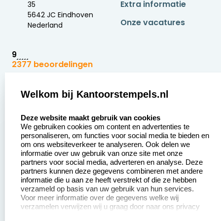
Extra informatie
35
5642 JC Eindhoven
Onze vacatures
Nederland
9
2377 beoordelingen
Zakelijk:
Klantenservice:
Welkom bij Kantoorstempels.nl
select language
Aanvraag op maat
Contact opnemen
Deze website maakt gebruik van cookies
We gebruiken cookies om content en advertenties te
Betaling &
Veel gestelde vragen
personaliseren, om functies voor social media te bieden en
Verzending
om ons websiteverkeer te analyseren. Ook delen we
Retourneren
informatie over uw gebruik van onze site met onze
Wederverkoper
partners voor social media, adverteren en analyse. Deze
Herroepingsrecht
worden
partners kunnen deze gegevens combineren met andere
informatie die u aan ze heeft verstrekt of die ze hebben
Sale
verzameld op basis van uw gebruik van hun services.
Voor meer informatie over de gegevens welke wij
verzamelen verwijzen wij u graag door naar ons privacy
statement.