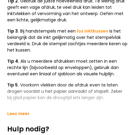
Tip 2.
Gebruik de juiste hoeveelheid druk. Te weinig druk
geeft een vage afdruk, te veel druk kan leiden tot
inktvlekken of vervorming van het ontwerp. Oefen met
een lichte, gelijkmatige druk.
Tip 3.
Bij handstempels met een
los inktkussen
is het
belangrijk dat de inkt gelijkmatig over het stempelvlak
verdeeld is. Druk de stempel zachtjes meerdere keren op
het kussen.
Tip 4.
Als u meerdere afdrukken moet zetten in een
rechte lijn (bijvoorbeeld op enveloppen), gebruik dan
eventueel een liniaal of sjabloon als visuele hulplijn.
Tip 5.
Voorkom vlekken door de afdruk even te laten
drogen voordat u het papier aanraakt of stapelt. Zeker
bij glad papier kan de droogtijd iets langer zijn.
Lees meer
Hulp nodig?