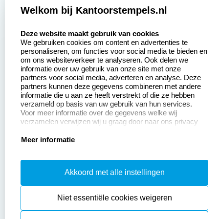
Zakelijk:
Klantenservice:
Welkom bij Kantoorstempels.nl
select language
Aanvraag op maat
Contact opnemen
Deze website maakt gebruik van cookies
We gebruiken cookies om content en advertenties te
Betaling &
Veel gestelde vragen
personaliseren, om functies voor social media te bieden en
Verzending
om ons websiteverkeer te analyseren. Ook delen we
Retourneren
informatie over uw gebruik van onze site met onze
Wederverkoper
partners voor social media, adverteren en analyse. Deze
Herroepingsrecht
worden
partners kunnen deze gegevens combineren met andere
informatie die u aan ze heeft verstrekt of die ze hebben
Sale
verzameld op basis van uw gebruik van hun services.
Voor meer informatie over de gegevens welke wij
verzamelen verwijzen wij u graag door naar ons privacy
statement.
Productinformatie:
Meer informatie
Instructiepagina
Akkoord met alle instellingen
Aanleverspecificaties
Safety Sheets
Niet essentiële cookies weigeren
Sitemap