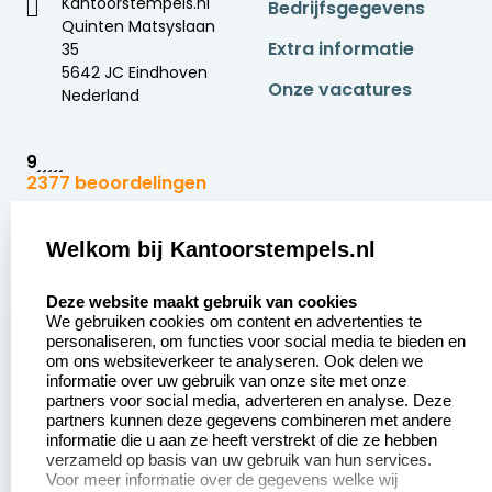
Kantoorstempels.nl
Bedrijfsgegevens
Quinten Matsyslaan
Extra informatie
35
5642 JC Eindhoven
Onze vacatures
Nederland
9
2377 beoordelingen
Zakelijk:
Klantenservice:
Welkom bij Kantoorstempels.nl
select language
Aanvraag op maat
Contact opnemen
Deze website maakt gebruik van cookies
We gebruiken cookies om content en advertenties te
Betaling &
Veel gestelde vragen
personaliseren, om functies voor social media te bieden en
Verzending
om ons websiteverkeer te analyseren. Ook delen we
Retourneren
informatie over uw gebruik van onze site met onze
Wederverkoper
partners voor social media, adverteren en analyse. Deze
Herroepingsrecht
worden
partners kunnen deze gegevens combineren met andere
informatie die u aan ze heeft verstrekt of die ze hebben
Sale
verzameld op basis van uw gebruik van hun services.
Voor meer informatie over de gegevens welke wij