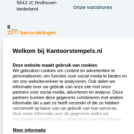
5642 JC Eindhoven
Onze vacatures
Nederland
9
2377 beoordelingen
Zakelijk:
Klantenservice:
Welkom bij Kantoorstempels.nl
select language
Aanvraag op maat
Contact opnemen
Deze website maakt gebruik van cookies
We gebruiken cookies om content en advertenties te
Betaling &
Veel gestelde vragen
personaliseren, om functies voor social media te bieden en
Verzending
om ons websiteverkeer te analyseren. Ook delen we
Retourneren
informatie over uw gebruik van onze site met onze
Wederverkoper
partners voor social media, adverteren en analyse. Deze
Herroepingsrecht
worden
partners kunnen deze gegevens combineren met andere
informatie die u aan ze heeft verstrekt of die ze hebben
Sale
verzameld op basis van uw gebruik van hun services.
Voor meer informatie over de gegevens welke wij
verzamelen verwijzen wij u graag door naar ons privacy
statement.
Productinformatie:
Meer informatie