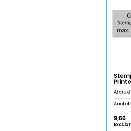
Stemp
Printe
Afdruk
Aantal 
9,66
Excl. b