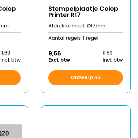
Colop
Stempelplaatje Colop
Printer R17
17mm
Afdrukformaat: Ø17mm
s
Aantal regels: 1 regel
9,66
11,69
11,69
Incl. btw
Excl. btw
Incl. btw
Ontwerp nu