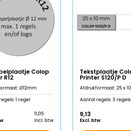
elplaatje Colop
Tekstplaatje Col
r R12
Printer S120/P D
formaat: Ø12mm
Afdrukformaat: 25 x 
egels: 1 regel
Aantal regels: 3 regels
9,13
11,05
tw
Incl. btw
Excl. btw