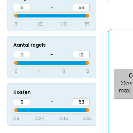
-
5
22
38
55
Aantal regels
-
0
4
8
12
Kosten
-
€9
€27
€45
€63