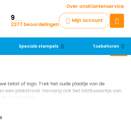
Krijg een antwoord op uw vraag
Over ons
Klantenservice
9
Chatbot
Mijn account
2377 beoordelingen
Chat 24/7 met onze chatbot
voor hulp
Contact
Speciale stempels
Toebehoren
e tekst of logo. Trek het oude plaatje van de
van een plakstrook. Vervang ook het inktkussentje van
 de vorige tekst.
e