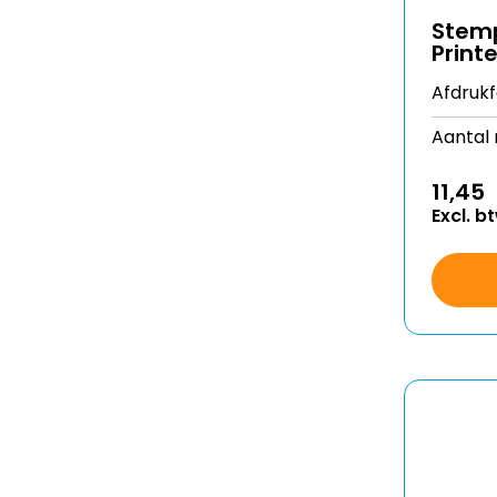
Stemp
Printe
Afdruk
Aantal 
11,45
Excl. b