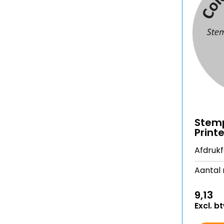
Stemp
Printe
Afdruk
Aantal r
9,13
Excl. b