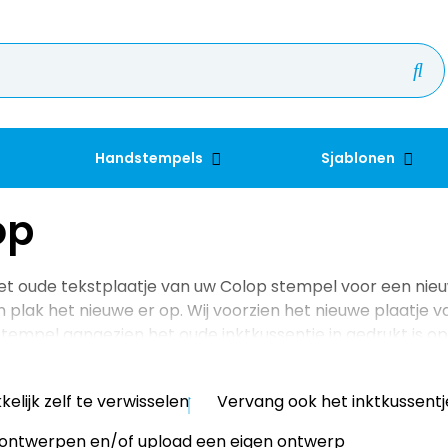
Handstempels
Sjablonen
op
t oude tekstplaatje van uw Colop stempel voor een nieuw
 plak het nieuwe er op. Wij voorzien het nieuwe plaatje 
tempel aangezien het oude inktkussentje in gedrukt is op
lijk zelf te verwisselen
Vervang ook het inktkussentj
 ontwerpen en/of upload een eigen ontwerp