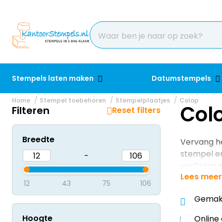
Stempels laten maken
Datumstempels
Home
Stempel toebehoren
Stempelplaatjes
Colop
Col
Filteren
Reset filters
Breedte
Vervang he
stempel en
-
uw Colop s
Lees meer
12
43
75
106
Gemakke
Hoogte
Online