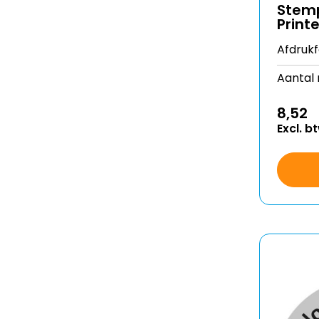
Stemp
Print
Afdruk
Aantal 
8,52
Excl. b