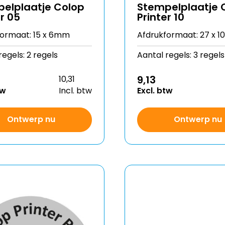
elplaatje Colop
Stempelplaatje 
er 05
Printer 10
formaat: 15 x 6mm
Afdrukformaat: 27 x 
regels: 2 regels
Aantal regels: 3 regels
9,13
10,31
tw
Incl. btw
Excl. btw
Ontwerp nu
Ontwerp nu