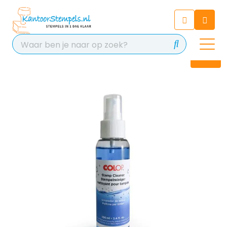
Chatbot
Chat 24/7 met onze chatbot
voor hulp
Contact