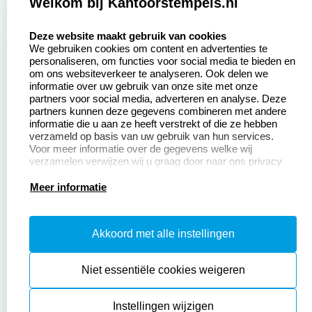
Zakelijk:
Klantenservice:
Welkom bij Kantoorstempels.nl
select language
Aanvraag op maat
Contact opnemen
Deze website maakt gebruik van cookies
We gebruiken cookies om content en advertenties te
Betaling &
Veel gestelde vragen
personaliseren, om functies voor social media te bieden en
Verzending
om ons websiteverkeer te analyseren. Ook delen we
Retourneren
informatie over uw gebruik van onze site met onze
Wederverkoper
partners voor social media, adverteren en analyse. Deze
Herroepingsrecht
worden
partners kunnen deze gegevens combineren met andere
informatie die u aan ze heeft verstrekt of die ze hebben
Sale
verzameld op basis van uw gebruik van hun services.
Voor meer informatie over de gegevens welke wij
verzamelen verwijzen wij u graag door naar ons privacy
statement.
Productinformatie:
Meer informatie
Instructiepagina
Akkoord met alle instellingen
Aanleverspecificaties
Safety Sheets
Niet essentiële cookies weigeren
Sitemap
Instellingen wijzigen