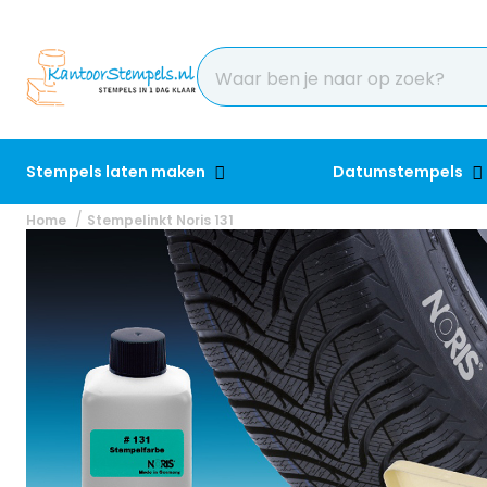
Stempels laten maken
Datumstempels
Home
Stempelinkt Noris 131