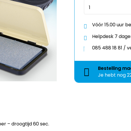
Vóór 15.00 uur b
Helpdesk 7 dage
085 488 18 81 /
Bestelling
ma
Je hebt nog
2
r – droogtijd 60 sec.