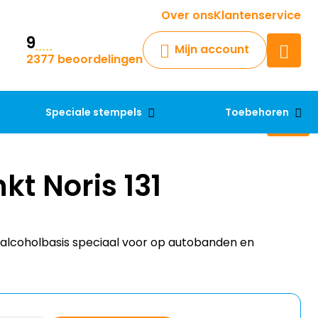
Krijg een antwoord op uw vraag
Over ons
Klantenservice
9
Chatbot
Mijn account
2377 beoordelingen
Chat 24/7 met onze chatbot
voor hulp
Contact
Speciale stempels
Toebehoren
kt Noris 131
p alcoholbasis speciaal voor op autobanden en