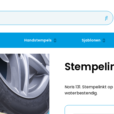
Handstempels
Sjablonen
Stempelin
Noris 131. Stempelinkt o
waterbestendig.