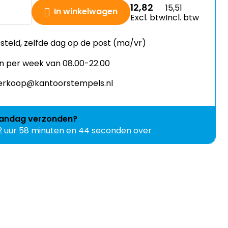
12,82
15,51
In winkelwagen
Excl. btw
Incl. btw
esteld, zelfde dag op de post (ma/vr)
n per week van 08.00-22.00
 verkoop@kantoorstempels.nl
andag
verzonden?
2 uur 58 minuten en 43 seconden over