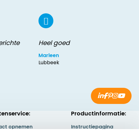
erichte
Heel goed
Marleen
Lubbeek
tenservice:
Productinformatie:
act opnemen
Instructiepagina
gestelde vragen
Aanleverspecificaties