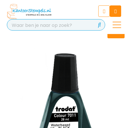
Chatbot
Chat 24/7 met onze chatbot
voor hulp
Contact