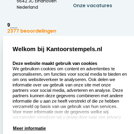
5642 JC Eindhoven
Onze vacatures
Nederland
9
2377 beoordelingen
Zakelijk:
Klantenservice:
Welkom bij Kantoorstempels.nl
select language
Aanvraag op maat
Contact opnemen
Deze website maakt gebruik van cookies
We gebruiken cookies om content en advertenties te
Betaling &
Veel gestelde vragen
personaliseren, om functies voor social media te bieden en
Verzending
om ons websiteverkeer te analyseren. Ook delen we
Retourneren
informatie over uw gebruik van onze site met onze
Wederverkoper
partners voor social media, adverteren en analyse. Deze
Herroepingsrecht
worden
partners kunnen deze gegevens combineren met andere
informatie die u aan ze heeft verstrekt of die ze hebben
Sale
verzameld op basis van uw gebruik van hun services.
Voor meer informatie over de gegevens welke wij
verzamelen verwijzen wij u graag door naar ons privacy
statement.
Productinformatie:
Meer informatie