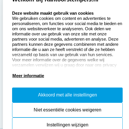
select language
Aanvraag op maat
Contact opnemen
Deze website maakt gebruik van cookies
We gebruiken cookies om content en advertenties te
Betaling &
Veel gestelde vragen
personaliseren, om functies voor social media te bieden en
Verzending
om ons websiteverkeer te analyseren. Ook delen we
Retourneren
informatie over uw gebruik van onze site met onze
Wederverkoper
partners voor social media, adverteren en analyse. Deze
Herroepingsrecht
worden
partners kunnen deze gegevens combineren met andere
informatie die u aan ze heeft verstrekt of die ze hebben
Sale
verzameld op basis van uw gebruik van hun services.
Voor meer informatie over de gegevens welke wij
verzamelen verwijzen wij u graag door naar ons privacy
statement.
Productinformatie:
Meer informatie
Instructiepagina
Akkoord met alle instellingen
Aanleverspecificaties
Safety Sheets
Niet essentiële cookies weigeren
Sitemap
Instellingen wijzigen