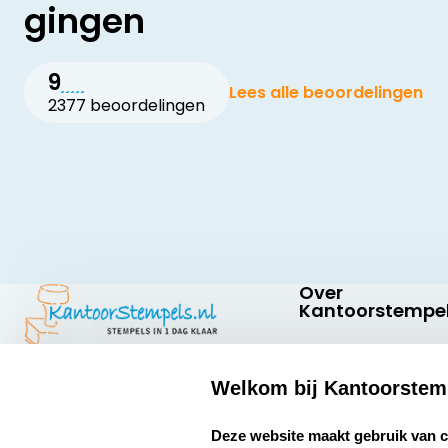
gingen
9
Lees alle beoordelingen
2377 beoordelingen
Over
Kantoorstempel
Over ons
Welkom bij Kantoorstem
Bedrijfsgegevens
Kantoorstempels.nl
Quinten Matsyslaan
select language
Extra informatie
Deze website maakt gebruik van 
35