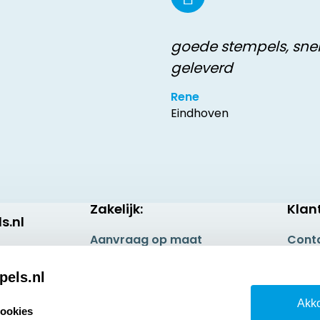
goede stempels, sne
geleverd
Rene
Eindhoven
Zakelijk:
Klan
s.nl
Aanvraag op maat
Cont
Betaling & Verzending
Veel 
pels.nl
Wederverkoper
Retou
Akko
worden
cookies
Herro