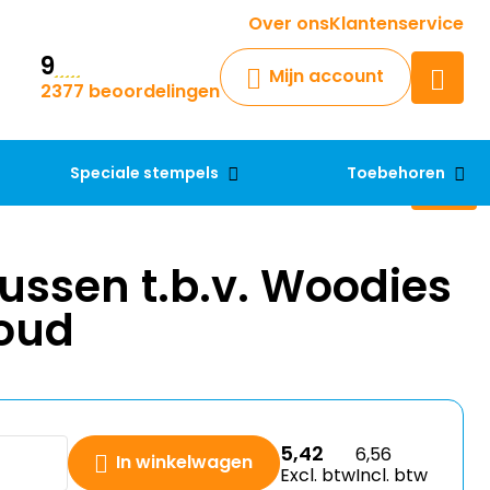
Krijg een antwoord op uw vraag
Over ons
Klantenservice
9
Chatbot
Mijn account
2377 beoordelingen
Chat 24/7 met onze chatbot
voor hulp
Contact
Speciale stempels
Toebehoren
ussen t.b.v. Woodies
loud
5,42
6,56
In winkelwagen
Excl. btw
Incl. btw