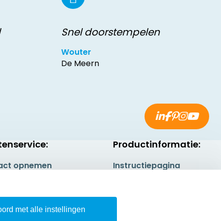
l
Snel doorstempelen
Wouter
De Meern
tenservice:
Productinformatie:
act opnemen
Instructiepagina
gestelde vragen
Aanleverspecificaties
rneren
Safety Sheets
ord met alle instellingen
epingsrecht
Sitemap