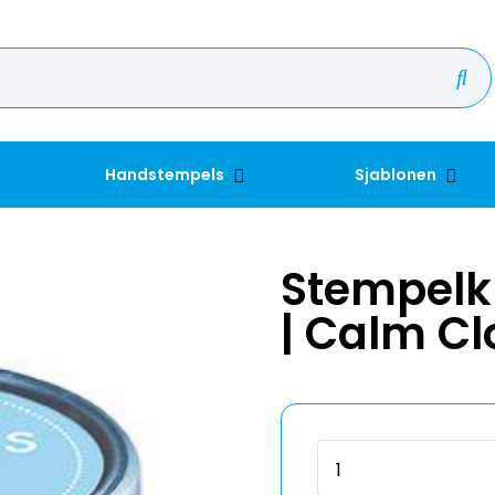
Handstempels
Sjablonen
Stempelk
| Calm C