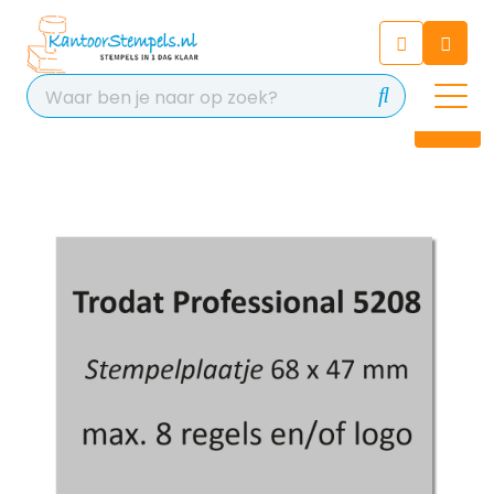
Chatbot
Chat 24/7 met onze chatbot
voor hulp
Contact