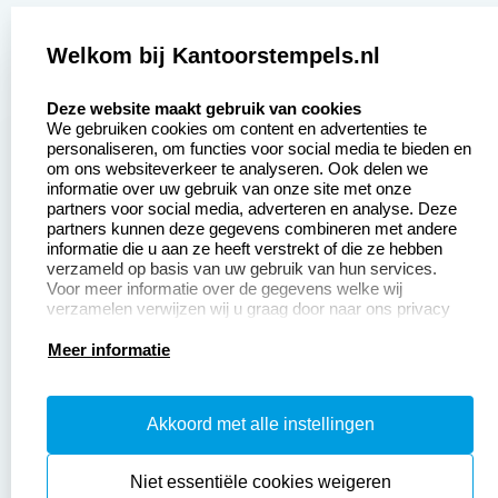
Zakelijk:
Klantenservice:
Welkom bij Kantoorstempels.nl
select language
Aanvraag op maat
Contact opnemen
Deze website maakt gebruik van cookies
We gebruiken cookies om content en advertenties te
Betaling &
Veel gestelde vragen
personaliseren, om functies voor social media te bieden en
Verzending
om ons websiteverkeer te analyseren. Ook delen we
Retourneren
informatie over uw gebruik van onze site met onze
Wederverkoper
partners voor social media, adverteren en analyse. Deze
Herroepingsrecht
worden
partners kunnen deze gegevens combineren met andere
informatie die u aan ze heeft verstrekt of die ze hebben
Sale
verzameld op basis van uw gebruik van hun services.
Voor meer informatie over de gegevens welke wij
verzamelen verwijzen wij u graag door naar ons privacy
statement.
Productinformatie:
Meer informatie
Instructiepagina
Akkoord met alle instellingen
Aanleverspecificaties
Safety Sheets
Niet essentiële cookies weigeren