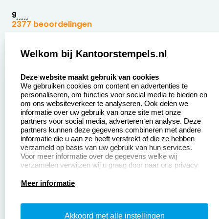
9
2377 beoordelingen
Zakelijk:
Klantenservice:
Welkom bij Kantoorstempels.nl
select language
Aanvraag op maat
Contact opnemen
Deze website maakt gebruik van cookies
We gebruiken cookies om content en advertenties te
Betaling &
Veel gestelde vragen
personaliseren, om functies voor social media te bieden en
Verzending
om ons websiteverkeer te analyseren. Ook delen we
Retourneren
informatie over uw gebruik van onze site met onze
Wederverkoper
partners voor social media, adverteren en analyse. Deze
Herroepingsrecht
worden
partners kunnen deze gegevens combineren met andere
informatie die u aan ze heeft verstrekt of die ze hebben
Sale
verzameld op basis van uw gebruik van hun services.
Voor meer informatie over de gegevens welke wij
verzamelen verwijzen wij u graag door naar ons privacy
statement.
Productinformatie:
Meer informatie
Instructiepagina
Akkoord met alle instellingen