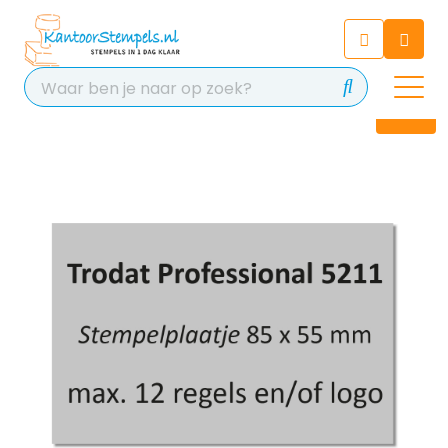
Chatbot
Chat 24/7 met onze chatbot
voor hulp
Contact