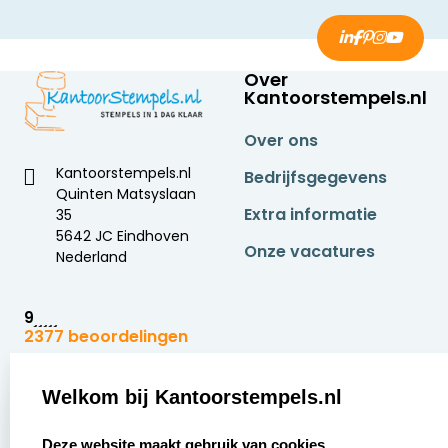
Over
Kantoorstempels.nl
Over ons
Kantoorstempels.nl
Bedrijfsgegevens
Quinten Matsyslaan
Extra informatie
35
5642 JC Eindhoven
Onze vacatures
Nederland
9
2377 beoordelingen
Zakelijk:
Klantenservice:
Welkom bij Kantoorstempels.nl
select language
Aanvraag op maat
Contact opnemen
Deze website maakt gebruik van cookies