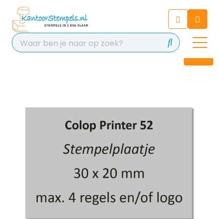
Chatbot
Chat 24/7 met onze chatbot
voor hulp
Contact