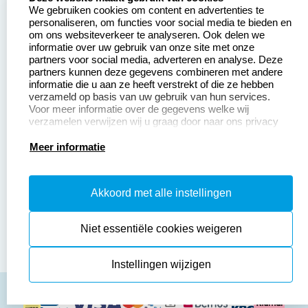
We gebruiken cookies om content en advertenties te
Betaling &
Veel gestelde vragen
personaliseren, om functies voor social media te bieden en
Verzending
om ons websiteverkeer te analyseren. Ook delen we
Retourneren
informatie over uw gebruik van onze site met onze
Wederverkoper
partners voor social media, adverteren en analyse. Deze
Herroepingsrecht
worden
partners kunnen deze gegevens combineren met andere
informatie die u aan ze heeft verstrekt of die ze hebben
Sale
verzameld op basis van uw gebruik van hun services.
Voor meer informatie over de gegevens welke wij
verzamelen verwijzen wij u graag door naar ons privacy
statement.
Productinformatie:
Meer informatie
Instructiepagina
Akkoord met alle instellingen
Aanleverspecificaties
Safety Sheets
Niet essentiële cookies weigeren
Sitemap
Instellingen wijzigen
algemene voorwaarden
disclaimer
privacy policy
Cookies resetten
© copyright 2026