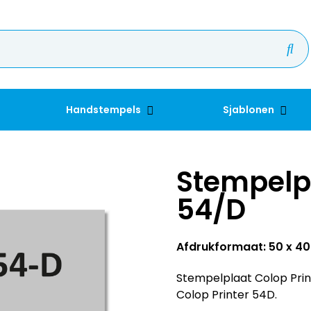
Handstempels
Sjablonen
Stempelpl
54/D
Afdrukformaat: 50 x 
Stempelplaat Colop Print
Colop Printer 54D.