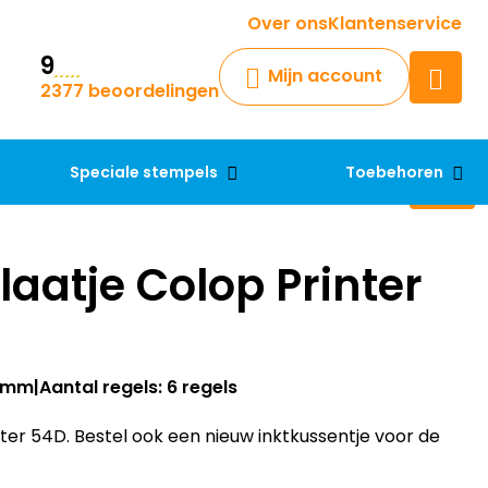
Krijg een antwoord op uw vraag
Over ons
Klantenservice
9
Chatbot
Mijn account
2377 beoordelingen
Chat 24/7 met onze chatbot
voor hulp
Contact
Speciale stempels
Toebehoren
aatje Colop Printer
40mm
Aantal regels: 6 regels
er 54D. Bestel ook een nieuw inktkussentje voor de