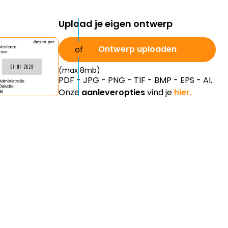
Upload je eigen ontwerp
Ontwerp uploaden
(max 8mb)
PDF - JPG - PNG - TIF - BMP - EPS - AI.
Onze
aanleveropties
vind je
hier.