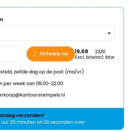
en
19,68
23,81
Ontwerp nu
Excl. btw
Incl. btw
esteld, zelfde dag op de post (ma/vr)
n per week van 08.00-22.00
 verkoop@kantoorstempels.nl
andag
verzonden?
7 uur 25 minuten en 19 seconden over